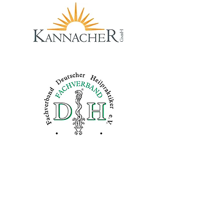
Alter Postweg 138
26529 Osteel
Telefon:
04934 91 080 91
E-Mail: praxis@kannacher.de