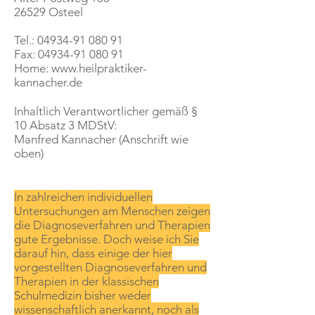
26529 Osteel
Tel.: 04934-91 080 91
Fax: 04934-91 080 91
Home:
www.heilpraktiker-
kannacher.de
Inhaltlich Verantwortlicher gemäß §
10 Absatz 3 MDStV:
Manfred Kannacher (Anschrift wie
oben)
In zahlreichen individuellen
Untersuchungen am Menschen zeigen
die Diagnoseverfahren und Therapien
gute Ergebnisse. Doch weise ich Sie
darauf hin, dass einige der hier
vorgestellten Diagnoseverfahren und
Therapien in der klassischen
Schulmedizin bisher weder
wissenschaftlich anerkannt, noch als