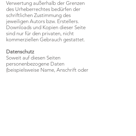
Verwertung außerhalb der Grenzen
des Urheberrechtes bedürfen der
schriftlichen Zustimmung des
jeweiligen Autors bzw. Erstellers.
Downloads und Kopien dieser Seite
sind nur für den privaten, nicht
kommerziellen Gebrauch gestattet.
Datenschutz
Soweit auf diesen Seiten
personenbezogene Daten
(beispielsweise Name, Anschrift oder
eMail-Adressen) erhoben werden,
erfolgt dies soweit möglich stets auf
freiwilliger Basis. Die Nutzung der
Angebote und Dienste ist, soweit
möglich, stets ohne Angabe
personenbezogener Daten möglich.
Der Nutzung von im Rahmen der
Impressumspflicht veröffentlichten
Kontaktdaten durch Dritte zur
Übersendung von nicht ausdrücklich