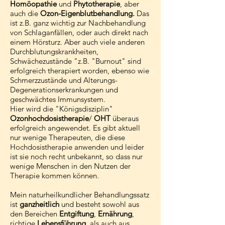
Homöopathie
und
Phytotherapie
, aber
auch die
Ozon-Eigenblutbehandlung.
Das
ist z.B. ganz wichtig zur Nachbehandlung
von Schlaganfällen, oder auch direkt nach
einem Hörsturz. Aber auch viele anderen
Durchblutungskrankheiten,
Schwächezustände "z.B. "Burnout" sind
erfolgreich therapiert worden, ebenso wie
Schmerzzustände und Alterungs-
Degenerationserkrankungen und
geschwächtes Immunsystem.
Hier wird die "Königsdisziplin"
Ozonhochdosistherapie
/
OHT
überaus
erfolgreich angewendet. Es gibt aktuell
nur wenige Therapeuten, die diese
Hochdosistherapie anwenden und leider
ist sie noch recht unbekannt, so dass nur
wenige Menschen in den Nutzen der
Therapie kommen können.
Mein naturheilkundlicher Behandlungssatz
ist
ganzheitlich
und besteht sowohl aus
den Bereichen
Entgiftung
,
Ernährung
,
richtige
Lebensführung
, als auch aus