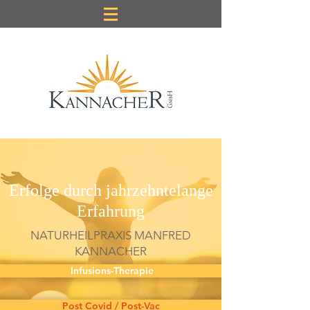
Erfolge durch jahrzehntelange
Erfahrung
NATURHEILPRAXIS MANFRED
KANNACHER
Infusions-Therapie
Post Covid / Post-Vac